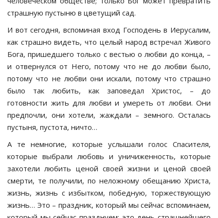
человеческом обществе; только Бог может превратить
страшную пустыню в цветущий сад.
И вот сегодня, вспоминая вход Господень в Иерусалим,
как страшно видеть, что целый народ встречал Живого
Бога, пришедшего только с вестью о любви до конца, –
и отвернулся от Него, потому что не до любви было,
потому что не любви они искали, потому что страшно
было так любить, как заповедал Христос, – до
готовности жить для любви и умереть от любви. Они
предпочли, они хотели, жаждали – земного. Осталась
пустыня, пустота, ничто…
А те немногие, которые услышали голос Спасителя,
которые выбрали любовь и уничиженность, которые
захотели любить ценой своей жизни и ценой своей
смерти, те получили, по неложному обещанию Христа,
жизнь, жизнь с избытком, победную, торжествующую
жизнь… Это – праздник, который мы сейчас вспоминаем,
который мы сейчас празднуем; это день страшнейшего