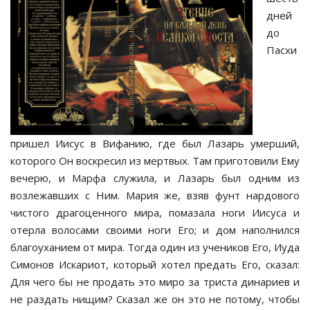
дней
до
Пасхи
пришел Иисус в Вифанию, где был Лазарь умерший,
которого Он воскресил из мертвых. Там приготовили Ему
вечерю, и Марфа служила, и Лазарь был одним из
возлежавших с Ним. Мария же, взяв фунт нардового
чистого драгоценного мира, помазала ноги Иисуса и
отерла волосами своими ноги Его; и дом наполнился
благоуханием от мира. Тогда один из учеников Его, Иуда
Симонов Искариот, который хотел предать Его, сказал:
Для чего бы не продать это миро за триста динариев и
не раздать нищим? Сказал же он это не потому, чтобы