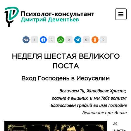
1
0
0
0
0
НЕДЕЛЯ ШЕСТАЯ ВЕЛИКОГО
ПОСТА
Вход Господень в Иерусалим
Величаем Тя, Живодавче Христе,
осанна в вышних, и мы Тебе вопием:
благословен Грядый во имя Господне
Величание праздника
За
шесть