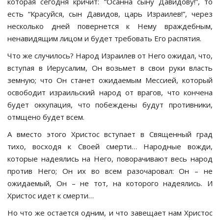
которая сегодня кричит: “Осанна сыну Давидову!”, то
есть “Красуйся, сын Давидов, царь Израилев!”, через
несколько дней повернется к Нему враждебным,
ненавидящим лицом и будет требовать Его распятия.
Что же случилось? Народ Израилев от Него ожидал, что,
вступая в Иерусалим, Он возьмет в свои руки власть
земную; что Он станет ожидаемым Мессией, который
освободит израильский народ от врагов, что кончена
будет оккупация, что побеждены будут противники,
отмщено будет всем.
А вместо этого Христос вступает в Священный град
тихо, восходя к Своей смерти… Народные вожди,
которые надеялись на Него, поворачивают весь народ
против Него; Он их во всем разочаровал: Он – не
ожидаемый, Он – не тот, на которого надеялись. И
Христос идет к смерти…
Но что же остается одним, и что завещает нам Христос