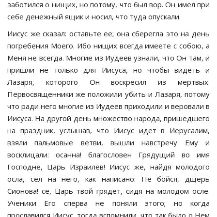
заботился о нищих, но потому, что был вор. Он имел при
себе денежный ящик и носил, что туда опускали.
Иисус же сказал: оставьте ее; она сберегла это на день
погребения Моего. Ибо нищих всегда имеете с собою, а
Меня не всегда. Многие из Иудеев узнали, что Он там, и
пришли не только для Иисуса, но чтобы видеть и
Лазаря, которого Он воскресил из мертвых.
Первосвященники же положили убить и Лазаря, потому
что ради него многие из Иудеев приходили и веровали в
Иисуса. На другой день множество народа, пришедшего
на праздник, услышав, что Иисус идет в Иерусалим,
взяли пальмовые ветви, вышли навстречу Ему и
восклицали: осанна! благословен Грядущий во имя
Господне, Царь Израилев! Иисус же, найдя молодого
осла, сел на него, как написано: Не бойся, дщерь
Сионова! се, Царь твой грядет, сидя на молодом осле.
Ученики Его сперва не поняли этого; но когда
прославился Иисус, тогда вспомнили, что так было о Нем