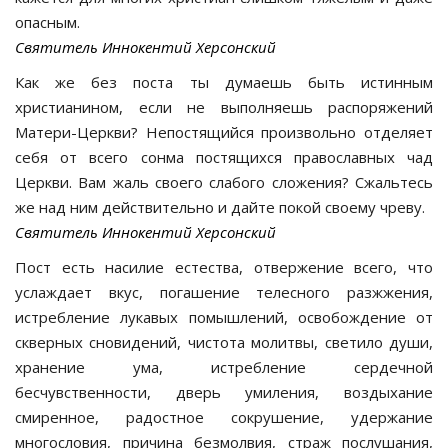
опасным.
Святитель Иннокентий Херсонский
Как же без поста ты думаешь быть истинным
христианином, если не выполняешь распоряжений
Матери-Церкви? Непостящийся произвольно отделяет
себя от всего сонма постящихся православных чад
Церкви. Вам жаль своего слабого сложения? Сжальтесь
же над ним действительно и дайте покой своему чреву.
Святитель Иннокентий Херсонский
Пост есть насилие естества, отвержение всего, что
услаждает вкус, погашение телесного разжжения,
истребление лукавых помышлений, освобождение от
скверных сновидений, чистота молитвы, светило души,
хранение ума, истребление сердечной
бесчувственности, дверь умиления, воздыхание
смиренное, радостное сокрушение, удержание
многословия, причина безмолвия, страж послушания,