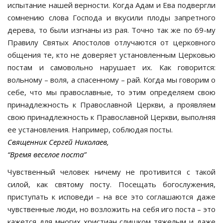
испытание нашей верности. Когда Адам и Ева подвергли
сомнению слова Господа и вкусили плоды запретного
дерева, то были изгнаны из рая. Точно так же по 69-му
Правилу Святых Апостолов отлучаются от церковного
общения те, кто не доверяет установленным Церковью
постам и самовольно нарушает их. Как говорится:
вольному – воля, а спасенному – рай. Когда мы говорим о
себе, что мы православные, то этим определяем свою
принадлежность к Православной Церкви, а проявляем
свою принадлежность к Православной Церкви, выполняя
ее установления. Например, соблюдая посты.
Священник Сергей Николаев,
“Время веселое поста”
Чувственный человек ничему не противится с такой
силой, как святому посту. Посещать богослужения,
приступать к исповеди – на все это соглашаются даже
чувственные люди, но возложить на себя иго поста – это
кажется для многих христиан слишком тяжелым и даже